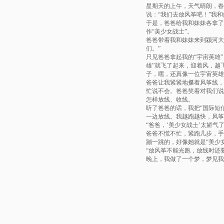
星期天的上午，天气晴朗，春
说：“我们去放风筝吧！”我
于是，爸爸给我和妹妹各拿了
作“美少女战士”。
爸爸带着我和妹妹来到颍河大
们。”
只见爸爸拿起我的“宇宙英雄
雄”就飞了起来，迎着风，越
子，嘿，还真像一位宇宙英雄
爸爸让我紧紧地攥着风筝线，
忙说不会。爸爸笑着对我们说
怎样放线、收线。
听了爸爸的话，我把“
国际短
一边放线。我越跑越快，风筝
“爸爸，‘美少女战士’太娇
爸爸不慌不忙，紧跑几步，手
蹦一跳的，好像她就是“美少
“放风筝不能光跑，放线时还
晚上，我做了一个梦，梦见我