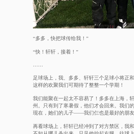
“多多，快把球传给我！”
“快！轩轩，接着！”
……
足球场上，我、多多、轩轩三个足球小将正
这样的欢聚我们可期待了整整一个学期！
我们能聚在一起太不容易了！多多在上海，
州。只有到了寒暑假，他们才会回来。我们
现在，她们的儿子——我们仨也是最好的朋
再看球场上，轩轩已经冲到了对方禁区，我
不知从哪儿杀出来，只见他抬起右腿，往球