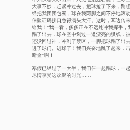
大事不妙，赶紧冲过去，把球抢了下来，刚
经把我团团包围，球在我两脚之间不停地滚
信验证码接口
急得满头大汗。这时，耳边传来
给我！”我一看，多多正在不远处冲我挥手，
踢了出去，球在空中划过一道漂亮的弧线，
还没回过神，冲到了禁区，一脚把球踢了出去
进了球门。进球了！我们兴奋地跳了起来，击
断金”啊！
寒假已经过了一大半，我们仨一起踢球，一
尽情享受这欢聚的时光……