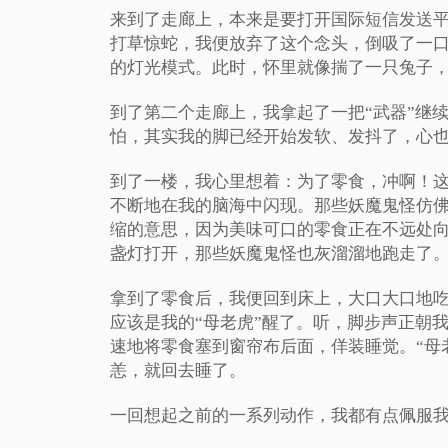
来到了走廊上，本来是要打开
国际短信发送
打草惊蛇，我便放弃了这个念头，倒吸了一
的灯光模式。此时，怀里就像揣了一只兔子
到了第二个走廊上，我拿起了一把“武器”继
怕，其实我的脚已经开始发软、发抖了，心也
到了一楼，我心里想着：为了零食，冲啊！
不断地在我的脑海中闪现。那些妖魔鬼怪仿
缩的意思，因为美味可口的零食正在不远处
盏灯打开，那些妖魔鬼怪也灰溜溜地跑走了
拿到了零食后，我便回到床上，大口大口地
应该是我的“母老虎”醒了。听，脚步声正朝
速地将零食塞到窗帘布后面，佯装睡觉。“母
恙，就回去睡了。
一回想起之前的一系列动作，我都有点佩服